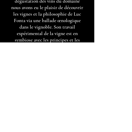
dégustation des vins du domaine
nous avons eu le plaisir de découvrir
les vignes et la philosophie de Luc
Fonta via une ballade œnologique
dans le vignoble. Son travail
expérimental de la vigne est en
symbiose avec les principes et les
cycles fondamentaux de la nature.
Avec une approche innovante et
visionnaire, inspirée de la recherche
scientifique, Luc Fonta produit des
vins naturels accessibles, de grande
qualité et fidèles aux valeurs de la
maison familiale. Le domaine des 3
Mazets, est une pépite nichée sur les
hauteurs de Villeveyrac dont on
entendra parler …"
- novembre 2024 -
Consulter tous les avis