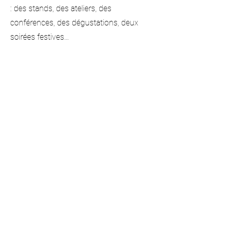
: des stands, des ateliers, des
conférences, des dégustations, deux
soirées festives…
C’est l’événement à ne pas manquer à
Villeveyrac (34), organisé par Midi Events
en partenariat avec Sète Agglopôle
Méditerranée.
Les 3 Mazets